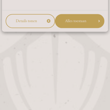
NEIN
Details tonen
Alles toestaan
CONTACT
Thull 15
6365 AC Schinnen