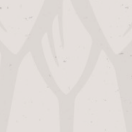
TRADITION
GEWINNSPIEL
GESCHAFTLICH
SHOP
BRAUEREI CAFÉ
ÖFFNUNGSZEITEN
Alfa Brouwerij Büro:
Maandag – Vrijdag:
08:30
–
17:00
Alfa Brouwerijcafé & Alfa Bier Shop: