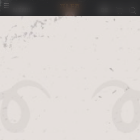
de
menu
Home
»
Shop
»
ALLE PRODUKTE
»
Alfa Bier Socken