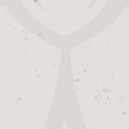
Route
+31(0)46 44 32 888
info@alfabier.nl
KvK: Alfa Bier: 14034012 / Alfa
Brouwerijcafé: 73310719
MwSt.: NL005888724B01
UNSERE BIERE
BESUCHEN