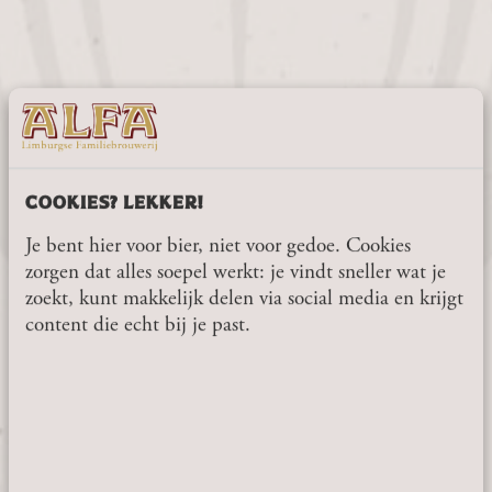
ALFA DONKER BRUIN
SIXPACK
COOKIES? LEKKER!
Alfa Donker Bruin wird nach authentischen Methoden gebraut
Je bent hier voor bier, niet voor gedoe. Cookies
und hat einen leicht süßlichen Charakter. Dieses isotonische
zorgen dat alles soepel werkt: je vindt sneller wat je
Getränk eignet sich hervorragend...
zoekt, kunt makkelijk delen via social media en krijgt
SIND SIE 18 JAHRE
content die echt bij je past.
4,50
ODER ÄLTER?
produkt ansehen
JA