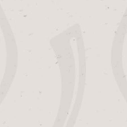
ALFA BIER SOCKEN
8,95
Größe
Farbe
-
+
in den warenkorb
Alfa