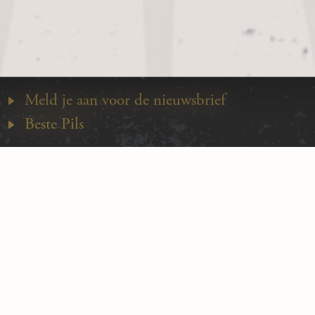
Dinsdag – Zondag:
11:00
–
22:00
Meld je aan voor de nieuwsbrief
Beste Pils
Algemene voorwaarden