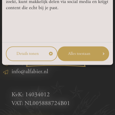
ARE YOU 18 YEARS OR
zoekt, kunt makkelijk delen via social media en krijgt
content die echt bij je past.
CONTACT
OLDER?
Thull 15
6365 AC Schinnen
YES
Route
Details tonen
Alles toestaan
NO
+31(0)46 44 32 888
info@alfabier.nl
KvK: 14034012
VAT: NL005888724B01