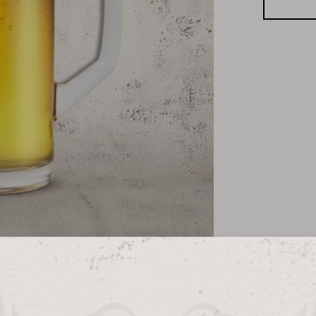
0,5
L
Bierseidel
Menge