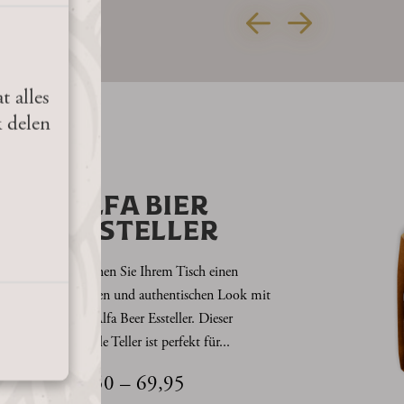
t alles
k delen
ER?
ALFA BIER
ESSTELLER
Verleihen Sie Ihrem Tisch einen
warmen und authentischen Look mit
dem Alfa Beer Essteller. Dieser
stilvolle Teller ist perfekt für...
Preisspanne:
12,50
–
69,95