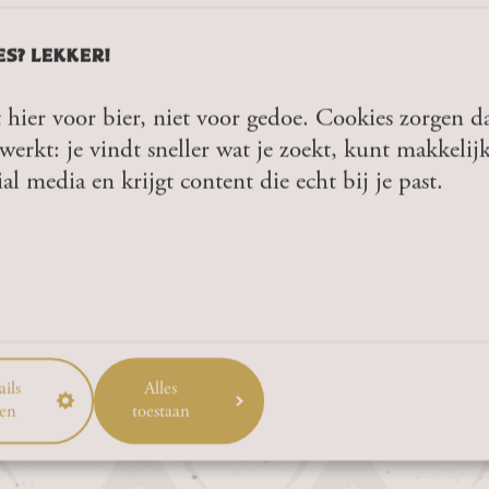
ES? LEKKER!
 hier voor bier, niet voor gedoe. Cookies zorgen da
werkt: je vindt sneller wat je zoekt, kunt makkelij
ial media en krijgt content die echt bij je past.
ND SIE 18 JAHRE ODER ÄLT
A BIER
KEN
JA
NEIN
kt ansehen
ils
Alles
en
toestaan