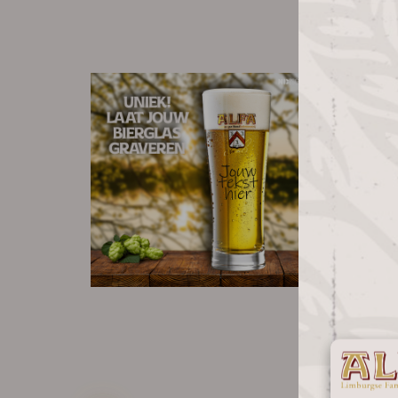
BESTE ALTERNATIEV
ALF
BIER
GRAV
IHRE
Verleihen Sie
persönliche 
mit Gravur. E
sondern Ihr..
8,70
produk