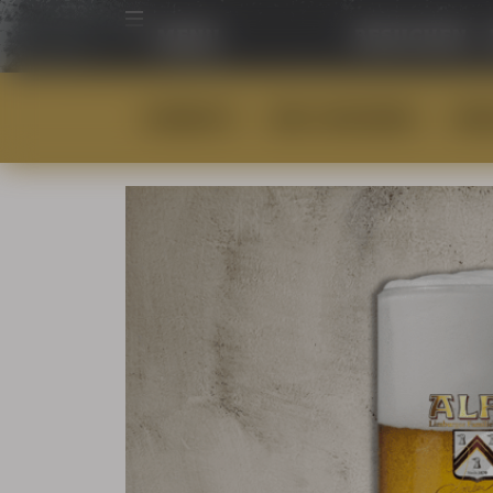
menu
besuchen
ANGEBOTE
BIER-GESCHENKE
BIE
Home
»
Shop
»
Unkategorisiert
»
Bierkrug 0,5 L Biers