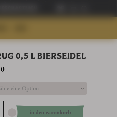
de
geschaftlich
UNG
BIERE
UG 0,5 L BIERSEIDEL
50
:
+
in den warenkorb