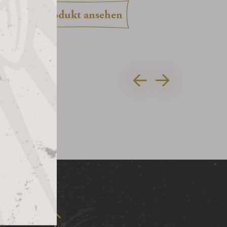
12,50
produkt ansehen
bis
69,95