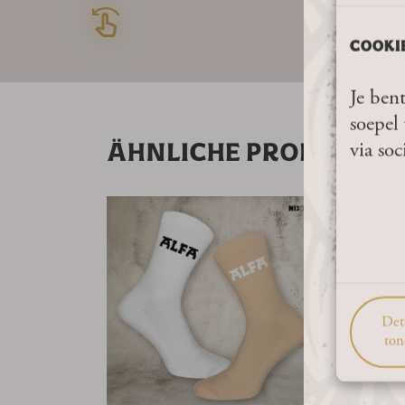
COOKI
Je bent
soepel 
via soc
ÄHNLICHE PRODUKTE
SI
A
ALF
SOC
8,95
953
produ
iere
Deta
ton