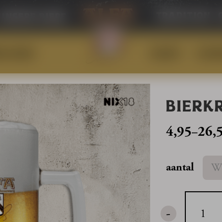
tradition
unsere biere
RGLAESER
BELIEBT
KLEID
eidel
BIERKR
4,95
26,
–
Preisspanne
4,95
aantal
bis
26,50
-
Bierkrug