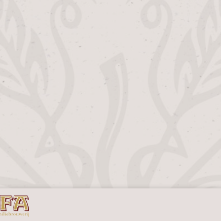
EN
A
GLAS –
IERT MIT
M NAMEN!
 Ihrem Biergenuss eine
Note mit dem Alfa Bierglas
s ist nicht irgendein Glas,
.
t ansehen