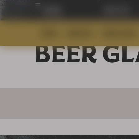
menu
visit us
OFFERS
BEER GIFTS
BEER GLASSES
BEER GL