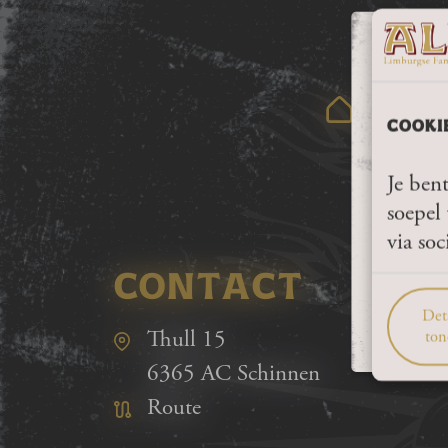
COOKI
Je bent
A
soepel 
via soc
CONTACT
Deta
Thull 15
ton
6365 AC Schinnen
Route