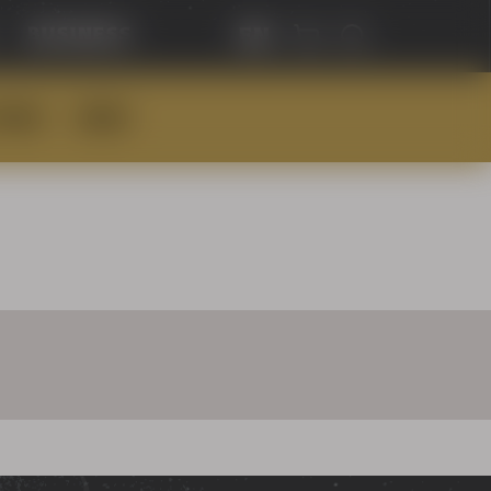
en
business
HING
BEERS