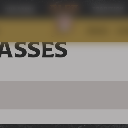
tradition
our beers
POPULAR
CLOT
ASSES