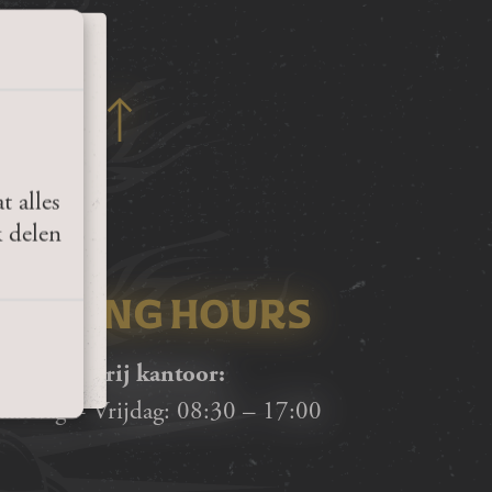
t alles
R?
k delen
OPENING HOURS
fa Brouwerij kantoor:
andag – Vrijdag:
08:30
–
17:00