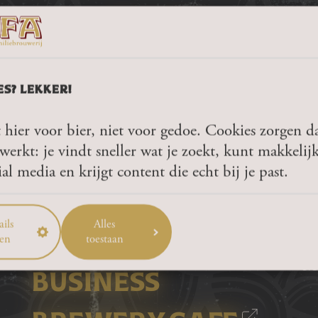
ES? LEKKER!
 hier voor bier, niet voor gedoe. Cookies zorgen da
RE YOU 18 YEARS OR OLDE
werkt: je vindt sneller wat je zoekt, kunt makkelij
ial media en krijgt content die echt bij je past.
OUR BEERS
YES
NO
ils
Alles
Al
en
toestaan
TRADITION
Ma
BUSINESS