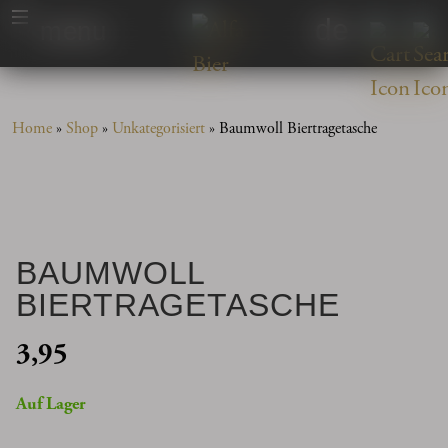
de
menu
Home
»
Shop
»
Unkategorisiert
»
Baumwoll Biertragetasche
BAUMWOLL
BIERTRAGETASCHE
3,95
Auf Lager