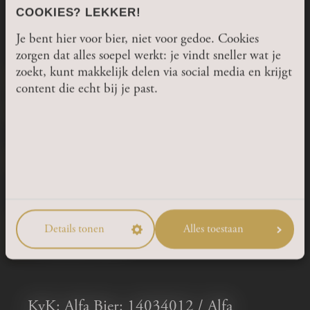
COOKIES? LEKKER!
Je bent hier voor bier, niet voor gedoe. Cookies
SIND SIE 18 JAHRE
zorgen dat alles soepel werkt: je vindt sneller wat je
zoekt, kunt makkelijk delen via social media en krijgt
ODER ÄLTER?
CONTACT
content die echt bij je past.
Thull 15
6365 AC Schinnen
JA
Route
NEIN
+31(0)46 44 32 888
Details tonen
Alles toestaan
info@alfabier.nl
KvK: Alfa Bier: 14034012 / Alfa