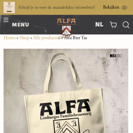
Bekijken
Schrijf je in voor de maandelijkse nieuwsbrief
nl
menu
Home
»
Shop
»
Alle producten
»
Alfa Bier Tas