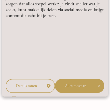
zorgen dat alles soepel werkt: je vindt sneller wat je
zoekt, kunt makkelijk delen via social media en krijgt
content die echt bij je past.
ALFA BIERGLAS PIEPKE
0,18L (PER ST.)
Piepke: Het populaire kleine glas met een inhoud van 0,18 l
Dit Alfa Bierglas wordt buiten Limburg ook wel een...
Prijsklasse:
2,00
-
21,50
2,00
bekijk product
tot
Details tonen
Alles toestaan
21,50