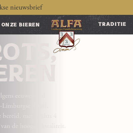
jkse nieuwsbrief
traditie
onze bieren
ROTS,
IEREN
olgens eeuwenoud
d-Limburgse Thull,
 bereid, met slechts 4
 van de hoogste kwaliteit.