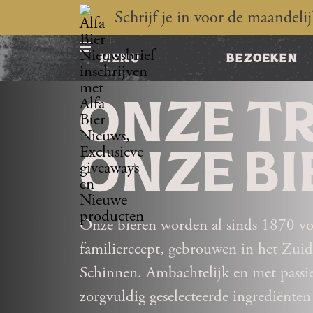
Schrijf je in voor de maandeli
menu
bezoeken
ONZE T
ONZE B
Onze bieren worden al sinds 1870 v
familierecept, gebrouwen in het Zui
Schinnen. Ambachtelijk en met passie
zorgvuldig geselecteerde ingrediënten