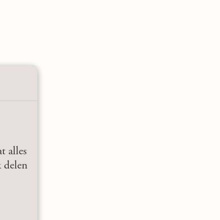
t alles
k delen