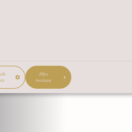
ils
Alles
en
toestaan