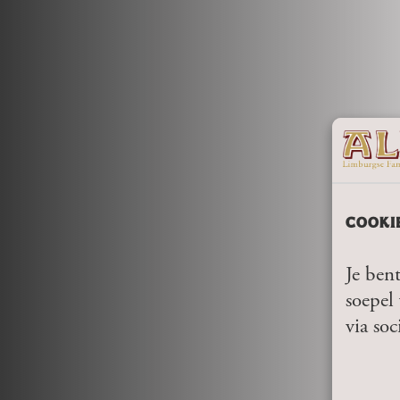
COOKI
Je bent
soepel 
via soc