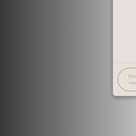
Deta
ton