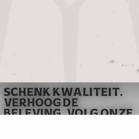
TAPCURSUS
SCHENK KWALITEIT.
VERHOOG DE
BELEVING. VOLG ONZE
TAPTRAINING.
Bij Alfa Brouwerij geloven we dat een perfect getapt