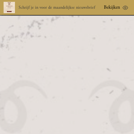
Bekijken
Schrijf je in voor de maandelijkse nieuwsbrief
nl
menu
TAPTRAINGINGEN