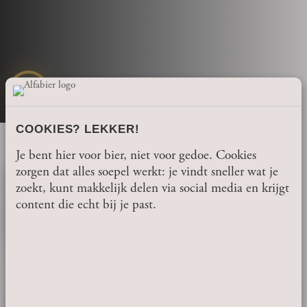
COOKIES? LEKKER!
Je bent hier voor bier, niet voor gedoe. Cookies
zorgen dat alles soepel werkt: je vindt sneller wat je
ALGEMENE
zoekt, kunt makkelijk delen via social media en krijgt
VOORWAARDEN
content die echt bij je past.
BROUWERIJBEZOEK
De algemene voorwaarden voor het bezoek aan de
Alfa
Brouwerij
zijn voor iedere bezoeker of groep van
toepassing. De voorwaarden werden opgesteld uit zowel