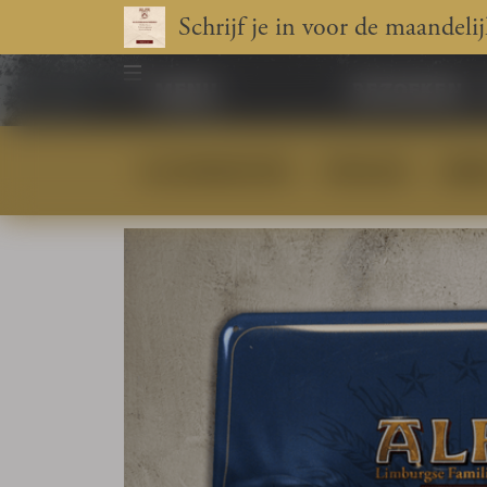
Schrijf je in voor de maandeli
menu
bezoeken
ALLE PRODUCTEN
POPULAIR
BIER
Home
»
Shop
»
Bar Accessoires
»
Alfa Krachtig Dort