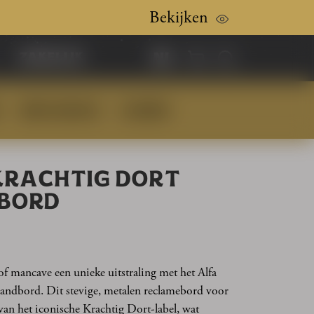
Bekijken
nl
zakelijk
BIER CADEAUS
KLEDING
KRACHTIG DORT
BORD
 of mancave een unieke uitstraling met het Alfa
andbord. Dit stevige, metalen reclamebord voor
 van het iconische Krachtig Dort-label, wat