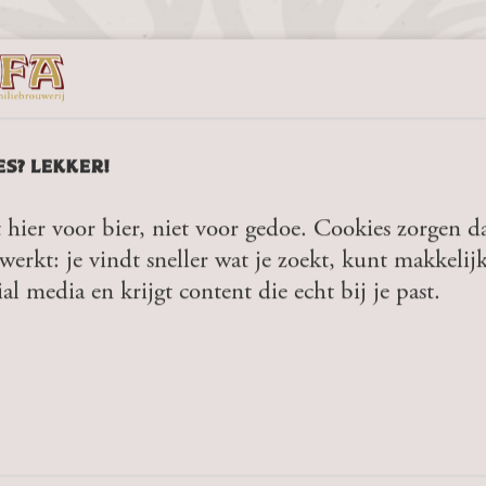
ES? LEKKER!
 hier voor bier, niet voor gedoe. Cookies zorgen da
werkt: je vindt sneller wat je zoekt, kunt makkelij
Voor horecazaken biedt dit metalen Krachti
ial media en krijgt content die echt bij je past.
decoratie; het versterkt de authentieke sfeer 
BEN JIJ 18 JAAR OF OUDER?
metalen wandbord voor bier zorg je ervoor d
meteen opvalt. Het trekt de aandacht van je 
uitnodigt om langer te blijven genieten.
JA
NEE
Voor je thuisbar of mancave is het Alfa Kra