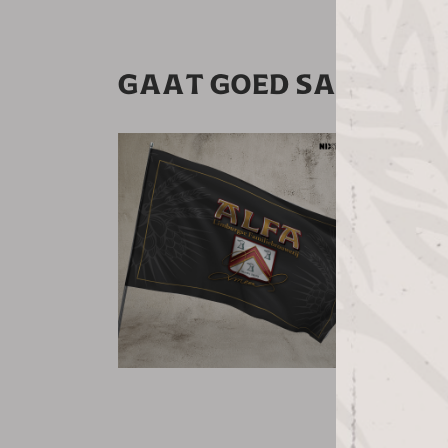
GAAT GOED SAMEN ME
ALF
VLA
150 x 200
24,50
33
bekijk