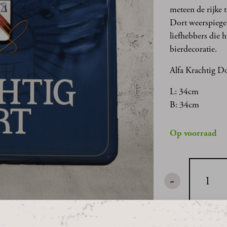
meteen de rijke 
Dort weerspiegel
liefhebbers die 
bierdecoratie.
Alfa Krachtig D
L: 34cm
B: 34cm
Op voorraad
-
Alfa
Krachtig
Dort
Wandbord