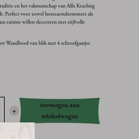
traditie en het vakmanschap van Alfa Krachtig
t. Perfect voor zowel horecaondernemers als
hun ruimte willen decoreren met stijlvolle
ort Wandbord van blik met 4 schroefgaatjes
toevoegen aan
+
winkelwagen