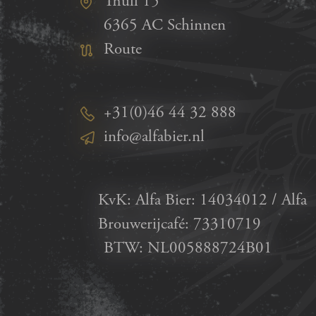
Thull 15
6365 AC Schinnen
Route
+31(0)46 44 32 888
info@alfabier.nl
KvK: Alfa Bier: 14034012 / Alfa
Brouwerijcafé: 73310719
BTW: NL005888724B01