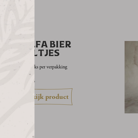
ALFA BIER
VILTJES
90 stuks per verpakking
2,95
bekijk product