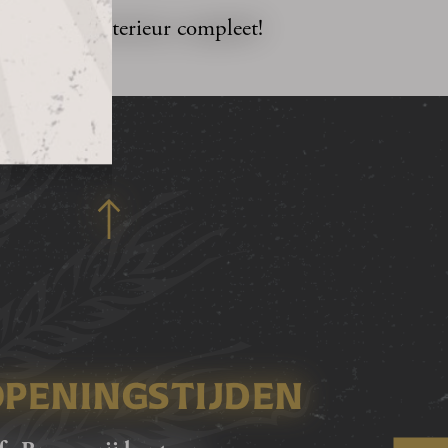
ak je bier interieur compleet!
OPENINGSTIJDEN