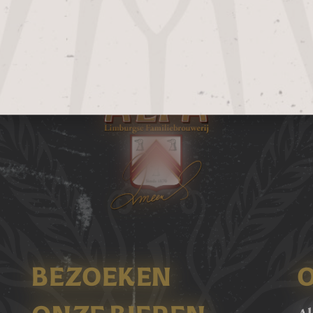
Bekijk ook ons
Alfa Edelpils wandbord
en ma
BEZOEKEN