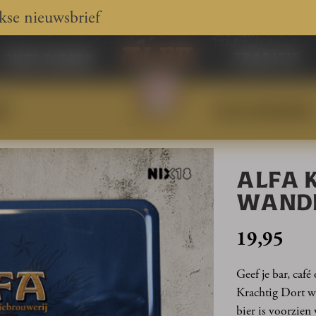
jkse nieuwsbrief
traditie
onze bieren
EN
BAR ACCESSOIRES
 Wandbord
ALFA 
WAND
19,95
Geef je bar, café
Krachtig Dort w
bier is voorzien