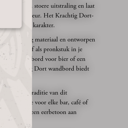
 ruimte een stoere uitstraling en laat
bier als interieur. Het Krachtig Dort-
 beetje extra karakter.
akt van stevig materiaal en ontworpen
 bar hangt of als pronkstuk in je
alen reclamebord voor bier of een
t Alfa Krachtig Dort wandbord biedt
id.
 breng de traditie van dit
Een must-have voor elke bar, café of
decoratie en een eerbetoon aan