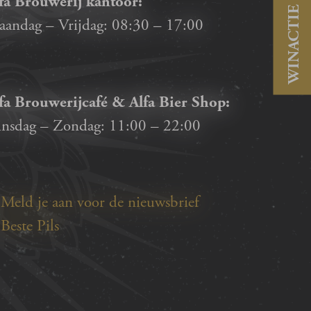
fa Brouwerij kantoor:
WINACTIE
andag – Vrijdag:
08:30
–
17:00
fa Brouwerijcafé & Alfa Bier Shop:
nsdag – Zondag:
11:00
–
22:00
Meld je aan voor de nieuwsbrief
Beste Pils