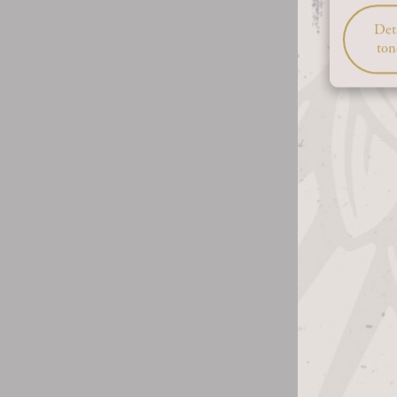
Deta
ton