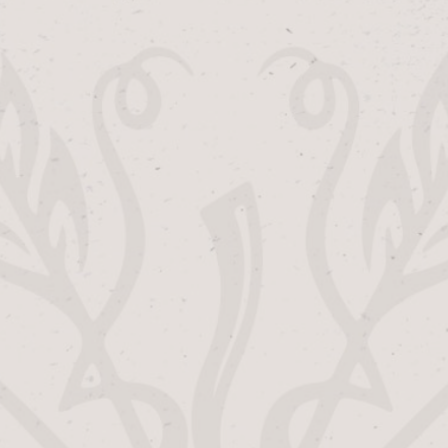
aantal
T:
A BIER
G
 cm
 product