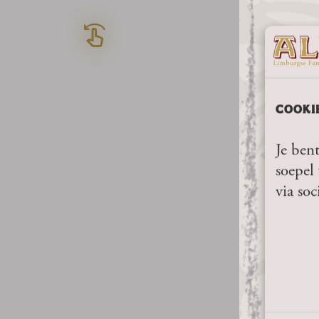
COOKI
Je bent
soepel 
via soc