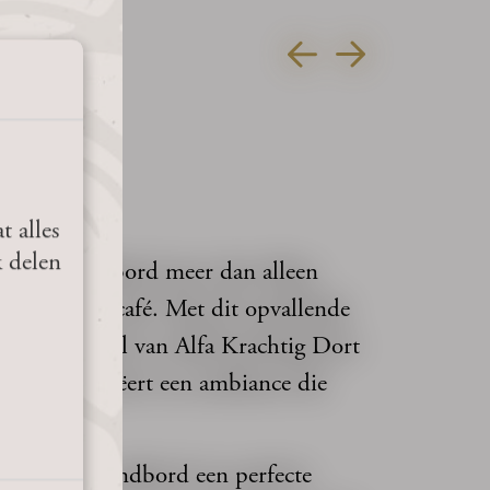
t alles
k delen
g Dort wandbord meer dan alleen
van je bar of café. Met dit opvallende
at het verhaal van Alfa Krachtig Dort
gasten en creëert een ambiance die
chtig Dort wandbord een perfecte