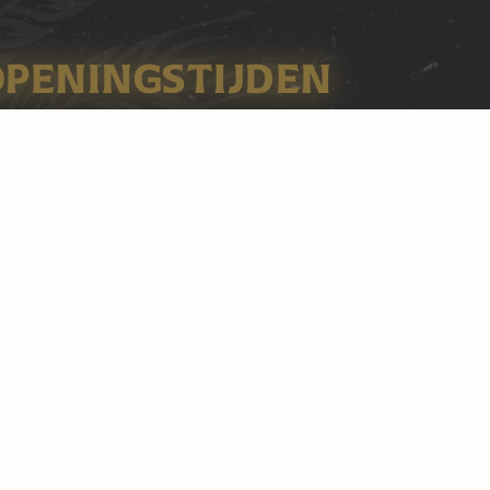
OPENINGSTIJDEN
fa Brouwerij kantoor:
andag – Vrijdag:
08:30
–
17:00
fa Brouwerijcafé & Alfa Bier Shop:
nsdag – Zondag:
11:00
–
22:00
Meld je aan voor de nieuwsbrief