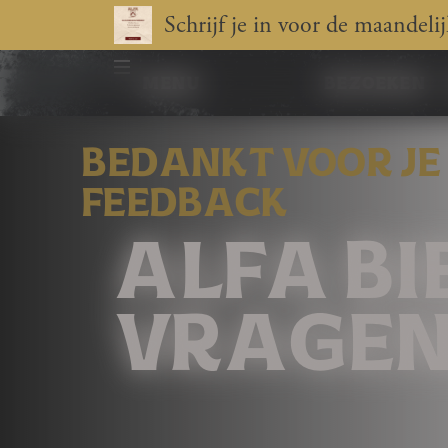
Schrijf je in voor de maandeli
menu
bezoeken
BEDANKT VOOR JE
FEEDBACK
ALFA BI
VRAGEN