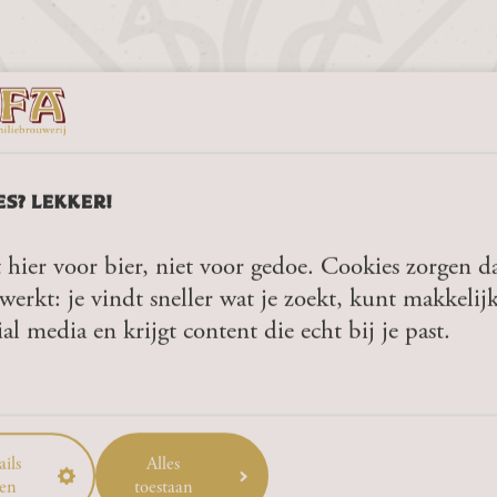
ES? LEKKER!
T VOOR JE
 hier voor bier, niet voor gedoe. Cookies zorgen da
werkt: je vindt sneller wat je zoekt, kunt makkelij
BEN JIJ 18 JAAR OF OUDER?
ial media en krijgt content die echt bij je past.
CK!
JA
NEE
euwsbrief verbeterd kan worden? Stuur dan een ma
ils
Alles
en
toestaan