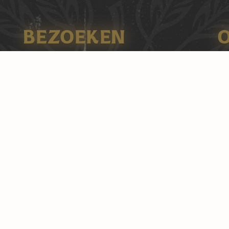
BEZOEKEN
Al
ONZE BIEREN
Ma
TRADITIE
ZAKELIJK
Al
WEBSHOP
Di
WERKEN BIJ
BROUWERIJCAFE