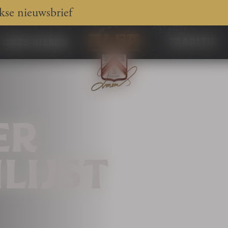
jkse nieuwsbrief
traditie
onze bieren
ER
LIJST