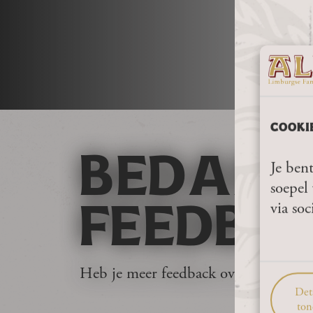
COOKI
BEDANK
Je bent
soepel 
via soc
FEEDBA
Heb je meer feedback over hoe de ni
Deta
ton