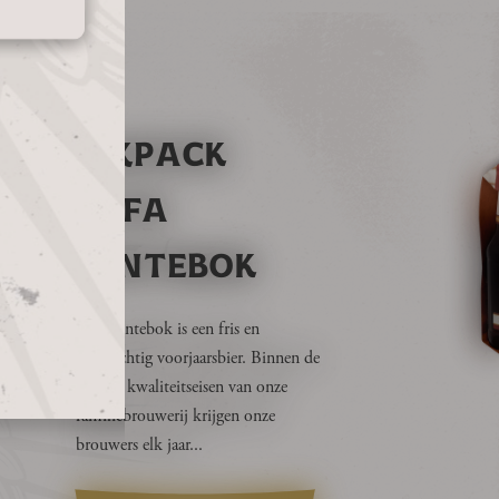
SIXPACK
ALFA
LENTEBOK
Alfa Lentebok is een fris en
citrusachtig voorjaarsbier. Binnen de
strenge kwaliteitseisen van onze
familiebrouwerij krijgen onze
brouwers elk jaar...