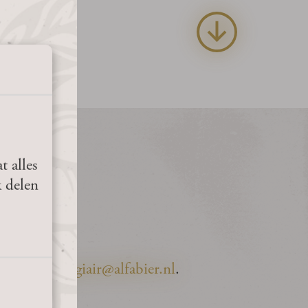
t alles
k delen
iltje naar
stagiair@alfabier.nl
.