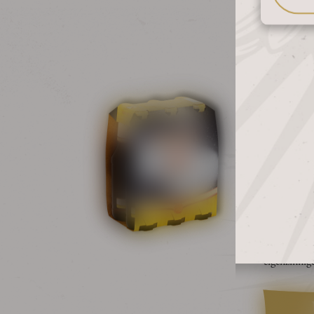
SIX
ALF
PILS
Alfa Edel Pi
van pils in
heeft een vol
eigenzinnig