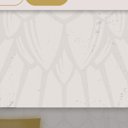
PACK
A EDEL
ls overtreft de standaard
 smaak en kwaliteit. Het
le, fris-fruitige en
e smaak...
BEKIJK