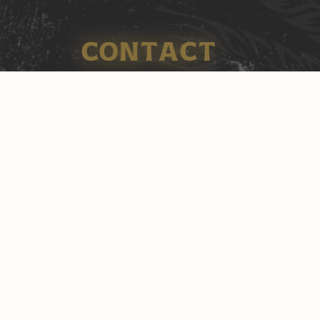
CONTACT
Thull 15
6365 AC Schinnen
Route
+31(0)46 44 32 888
info@alfabier.nl
KvK: Alfa Bier: 14034012 / Alfa
Brouwerijcafé: 73310719