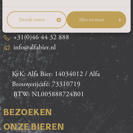
6365 AC Schinnen
Route
Details tonen
Alles toestaan
+31(0)46 44 32 888
info@alfabier.nl
KvK: Alfa Bier: 14034012 / Alfa
Brouwerijcafé: 73310719
BTW: NL005888724B01
BEZOEKEN
ONZE BIEREN