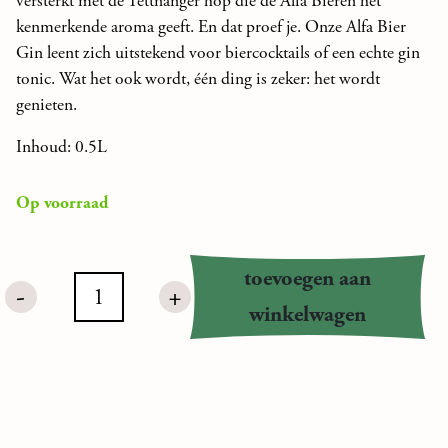
versterkt met de Tettnanger hop die de Alfa Bieren het
kenmerkende aroma geeft. En dat proef je. Onze Alfa Bier
Gin leent zich uitstekend voor biercocktails of een echte gin
tonic. Wat het ook wordt, één ding is zeker: het wordt
genieten.
Inhoud: 0.5L
Op voorraad
toevoegen aan
-
+
Alfa
winkelwagen
Bier
Gin
aantal