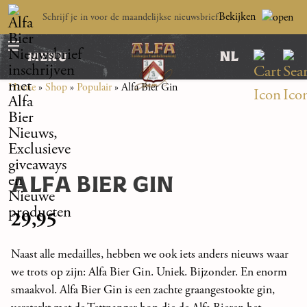
Bekijken
Schrijf je in voor de maandelijkse nieuwsbrief
nl
menu
Home
»
Shop
»
Populair
»
Alfa Bier Gin
ALFA BIER GIN
29,95
Naast alle medailles, hebben we ook iets anders nieuws waar
we trots op zijn: Alfa Bier Gin. Uniek. Bijzonder. En enorm
smaakvol. Alfa Bier Gin is een zachte graangestookte gin,