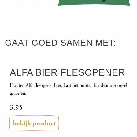
Bierglas
gegraveerd
met
'Papa'
aantal
GAAT GOED SAMEN MET:
ALFA BIER FLESOPENER
Houten Alfa flesopener bier. Laat het houten handvat optioneel
graveren.
3,95
bekijk product