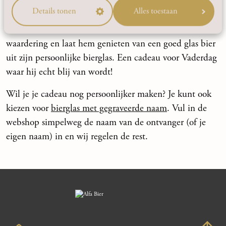
dit unieke Vaderdag bierglas nu online en geef je vader
Details tonen
Alles toestaan
een blijvend cadeau dat zijn rol als papa extra
benadrukt. Maak van elke borrel een moment van
waardering en laat hem genieten van een goed glas bier
uit zijn persoonlijke bierglas. Een cadeau voor Vaderdag
waar hij echt blij van wordt!
Wil je je cadeau nog persoonlijker maken? Je kunt ook
kiezen voor
bierglas met gegraveerde naam
. Vul in de
webshop simpelweg de naam van de ontvanger (of je
eigen naam) in en wij regelen de rest.