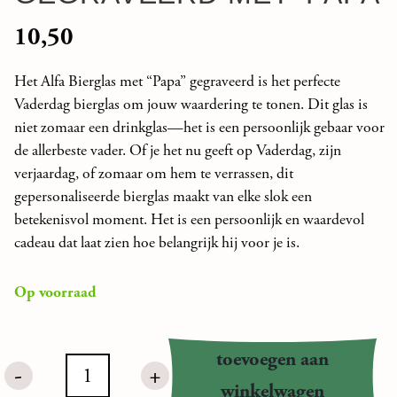
10,50
Het Alfa Bierglas met “Papa” gegraveerd is het perfecte
Vaderdag bierglas om jouw waardering te tonen. Dit glas is
niet zomaar een drinkglas—het is een persoonlijk gebaar voor
de allerbeste vader. Of je het nu geeft op Vaderdag, zijn
verjaardag, of zomaar om hem te verrassen, dit
gepersonaliseerde bierglas maakt van elke slok een
betekenisvol moment. Het is een persoonlijk en waardevol
cadeau dat laat zien hoe belangrijk hij voor je is.
Op voorraad
toevoegen aan
-
+
Alfa
winkelwagen