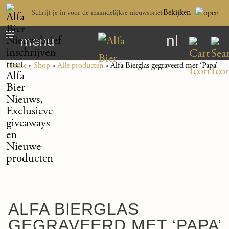
Bekijken
Schrijf je in voor de maandelijkse nieuwsbrief
nl
menu
Home
»
Shop
»
Alle producten
»
Alfa Bierglas gegraveerd met ‘Papa’
ALFA BIERGLAS
GEGRAVEERD MET ‘PAPA’