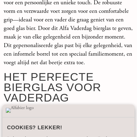
voor een persoonlijke en unieke touch. De robuuste
vorm en verzwaarde voet zorgen voor een comfortabele
grip—ideaal voor een vader die graag geniet van een
goed glas bier. Door dit Alfa Vaderdag bierglas te geven,
maak je van elke gelegenheid een bijzonder moment.
Dit gepersonaliseerde glas past bij elke gelegenheid, van
een informele borrel tot een speciaal familiemoment, en
voegt altijd net dat beetje extra toe.
HET PERFECTE
BIERGLAS VOOR
VADERDAG
Op zoek naar een bijzonder cadeau voor Vaderdag? Dit
bierglas Vaderdag is een origineel cadeau waarmee je
COOKIES? LEKKER!
elke vader in het zonnetje zet. Een bierglas met de naam