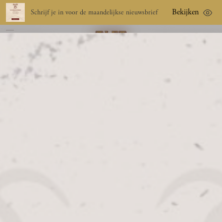
Bekijken
Schrijf je in voor de maandelijkse nieuwsbrief
nl
menu