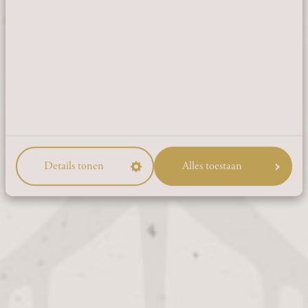
Leestijd ca. 2 minuten
JA
NEE
Details tonen
Alles toestaan