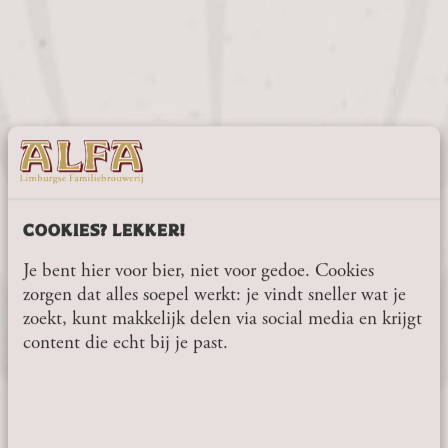
BEER
COOKIES? LEKKER!
CAN
Je bent hier voor bier, niet voor gedoe. Cookies
CHICKEN
zorgen dat alles soepel werkt: je vindt sneller wat je
BBQ
zoekt, kunt makkelijk delen via social media en krijgt
RECEPT
content die echt bij je past.
OP ALFA
BEN JIJ 18 JAAR OF
BIER BLIK
OUDER?