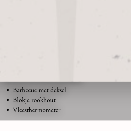
Bereidingstijd: 80 minuten
4 personen
BENODIGDHEDEN
Barbecue met deksel
Blokje rookhout
Vleesthermometer