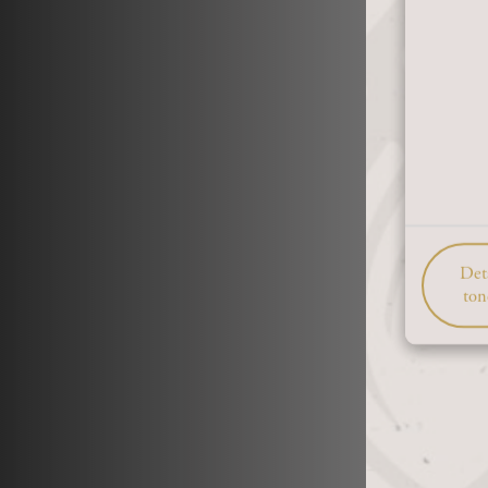
Deta
ton