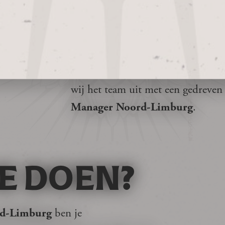
combineert ambachtelijk vakmans
Vanuit het prachtige Schinnen, L
topkwaliteit en bouwen we met trot
Onze merken, waaronder Brasa en 
horeca. Om onze groei in onze thui
wij het team uit met een gedrev
Manager Noord-Limburg
.
E DOEN?
rd-Limburg
ben je