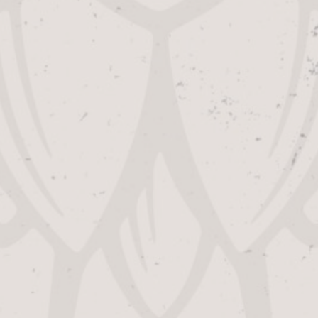
S:
Let op: Deze vacature is al verv
vacatures
.
Alfa Bierbrouwerij, een onafhanke