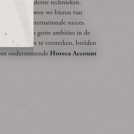
chap met moderne technieken.
imburg, brouwen we bieren van
s aan ons internationale succes.
Alfa, hebben grote ambities in de
sregio verder te versterken, breiden
en en ondernemende
Horeca Account