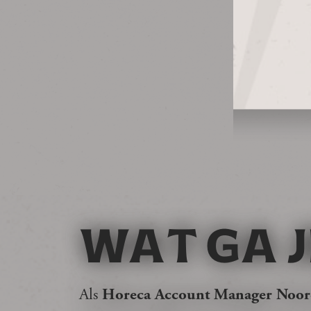
WAT GA J
Als
Horeca Account Manager Noo