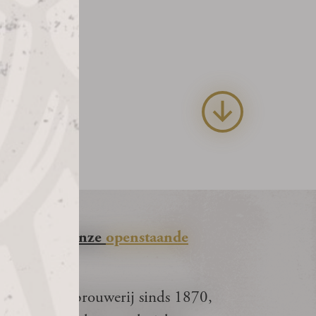
uld. Bekijk onze
openstaande
lijke familiebrouwerij sinds 1870,