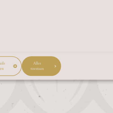
BEN JIJ 18 JAAR OF OUDER?
JA
NEE
ils
Alles
en
toestaan