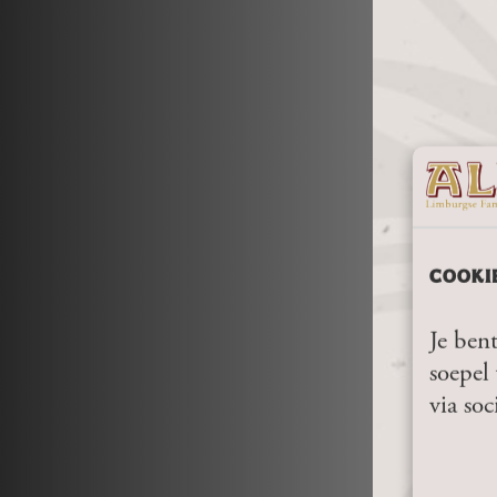
COOKI
Je bent
soepel 
via soc