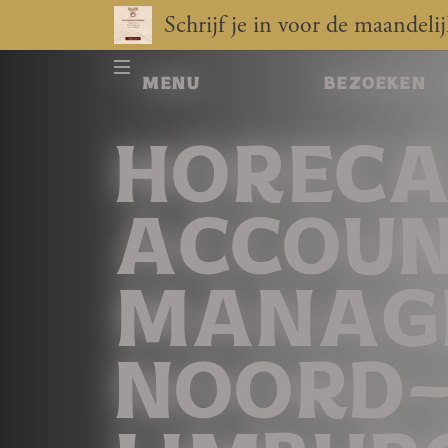
Schrijf je in voor de maandeli
menu
bezoeken
HOREC
ACCOU
MANAG
NOORD