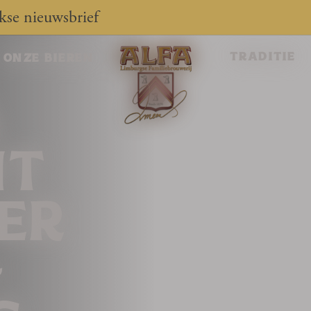
jkse nieuwsbrief
traditie
onze bieren
A
NT
ER
-