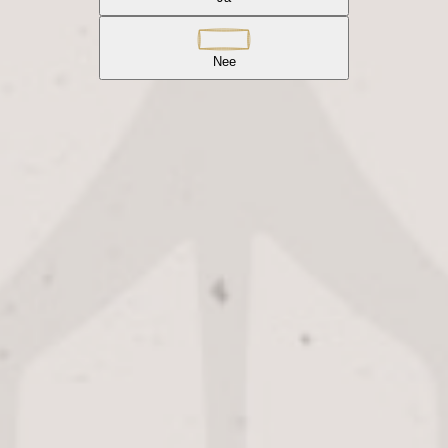
Nee
Je winkelwagen is momenteel leeg.