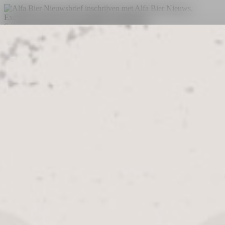
Schrijf je in voor de maandelijkse nieuwsbrief
Bekijken
Sluiten
Schrijf je in voor de maandelijkse nieuwsbrief
Profiteer van exclusieve kortingen en winacties en hoor als eerste
het laatste nieuws uit de Alfa Bierbrouwerij.
Alfa Bier nieuws
Exclusieve giveaways, kortingen en winacties
Nieuwe producten
Sneak peaks en kijkjes achter de schermen
Evenementen en lokale deals
Schrijf je nu in voor de maandelijkse Alfa Bier Nieuwsbrief.