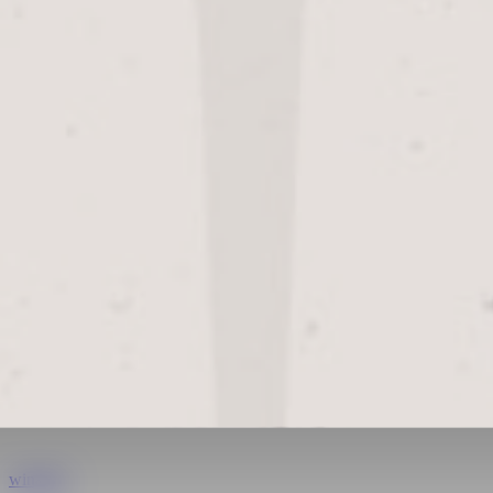
Meld je aan voor de nieuwsbrief
Aanmelden
Beste Pils
Beste Pils
winactie