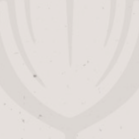
+31(0)46 44 32 888
info@alfabier.nl
KvK: Alfa Bier: 14034012 / Alfa
Brouwerijcafé: 73310719
BTW: NL005888724B01
BEZOEKEN
ONZE BIEREN
TRADITIE