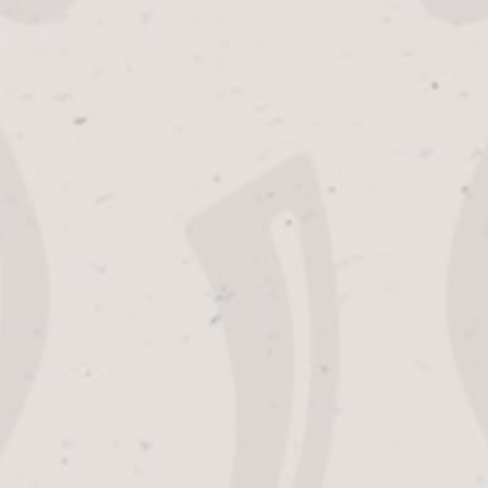
Geschreven door:
Merel Melchers
Geschreven op: 12 juli 2019
nieuws
Frans Haerden verzamelt al een half mensenleven alles
van het biermerk Alfa. Hij startte daar pakweg veertig
jaar geleden mee in de vaten- en flessenvullerij van
ALFA bierbrouwerij. Frans was nog niet zo lang in
dienst en hard op weg een allround medewerker te
worden, volledig vertrouwd met het brouwersvak. ”Ik
ben nooit meer weggegaan”, zegt hij. ”En ik heb hier
altijd met plezier gewerkt. Als ik straks met pensioen ga
heb ik er vijftig jaar op zitten!”