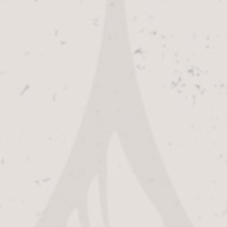
ZAKELIJK
WEBSHOP
WERKEN BIJ
BROUWERIJCAFE
OPENINGSTIJDEN
Alfa Brouwerij kantoor:
Maandag – Vrijdag:
08:30
–
17:00
WINACTIE