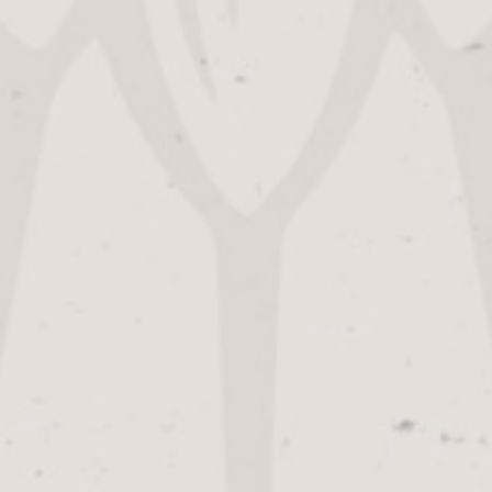
Alfa Brouwerijcafé & Alfa Bier Shop:
Dinsdag – Zondag:
11:00
–
22:00
Meld je aan voor de nieuwsbrief
Beste Pils
Algemene voorwaarden