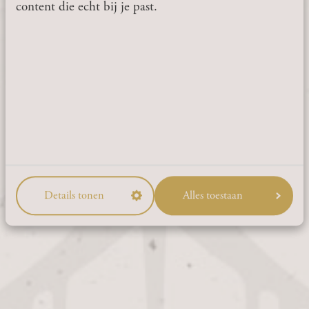
content die echt bij je past.
BEN JIJ 18 JAAR OF
OUDER?
JA
NEE
Details tonen
Alles toestaan
CONTACT
Thull 15
6365 AC Schinnen
Route