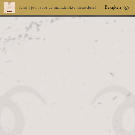
Bekijken
Schrijf je in voor de maandelijkse nieuwsbrief
nl
menu
ALFA-VERZAMELAAR
FRANS HAERDEN KOMT
PRECIES ÉÉN GLAS TEKORT
Leestijd ca. 1 minuut