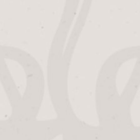
Daar in die vullerij werd het zaadje geplant dat leidde
tot een collectie Alfa-artikelen zonder weerga. ”Zelfs
onze directeur Harry Meens wint het met zijn aantal
niet van me”, stelt hij, terwijl pretoogjes oplichten. ”Het
begon met het losweken van etiketten op de flessen die
het bedrijf inrolden. Dat trok me, ik had al eerder iets
met verzamelen. Van lieverlee werden dat meer en meer
exemplaren van biermerken wereldwijd……. Alles
sparen werd daardoor onhaalbaar.
Dit frustreerde en daarom heb ik op zeker moment een
keuze gemaakt.” Dat moment kwam toen hij het