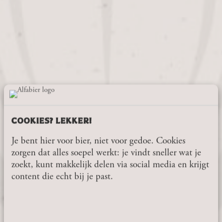
COOKIES? LEKKER!
Je bent hier voor bier, niet voor gedoe. Cookies
zorgen dat alles soepel werkt: je vindt sneller wat je
zoekt, kunt makkelijk delen via social media en krijgt
content die echt bij je past.
BEN JIJ 18 JAAR OF
OUDER?